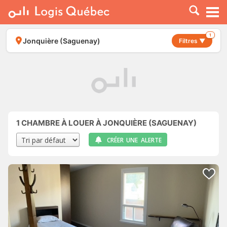
À LOUER
À VENDRE
1
Jonquière (Saguenay)
Filtres ▼
PLACER UNE ANNONCE
SERVICE PRO
RESSOURCES
1
CHAMBRE À LOUER À JONQUIÈRE (SAGUENAY)
CRÉER UNE ALERTE