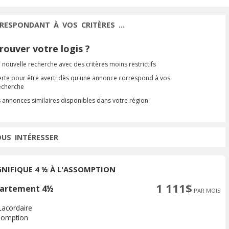
RESPONDANT À VOS CRITÈRES ...
ouver votre logis ?
 nouvelle recherche avec des critères moins restrictifs
erte pour être averti dès qu'une annonce correspond à vos
recherche
s annonces similaires disponibles dans votre région
OUS INTÉRESSER
NIFIQUE 4 ½ À L'ASSOMPTION
1 111$
artement 4½
PAR MOIS
Lacordaire
somption