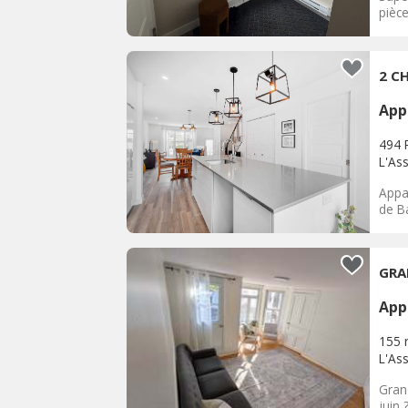
pièc
2 CH
App
494 
L'As
Appa
de Ba
GRA
App
155 
L'As
Grand
juin