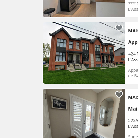
????
L'As
MAI
App
424 
L'As
Appa
de B
MAI
Mai
523A
L'As
Supe