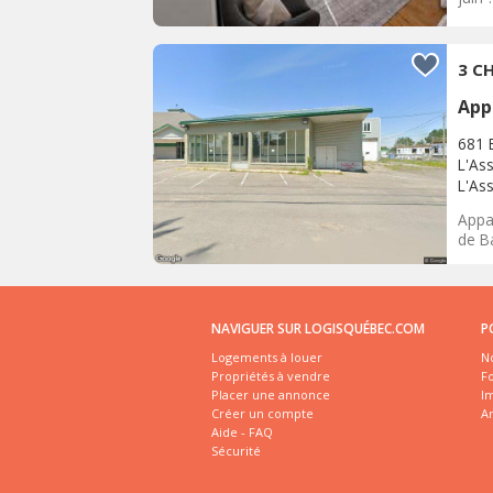
3 CH
App
681 
L'As
L'As
Appa
de B
NAVIGUER SUR LOGISQUÉBEC.COM
P
Logements à louer
No
Propriétés à vendre
Fo
Placer une annonce
I
Créer un compte
A
Aide - FAQ
Sécurité