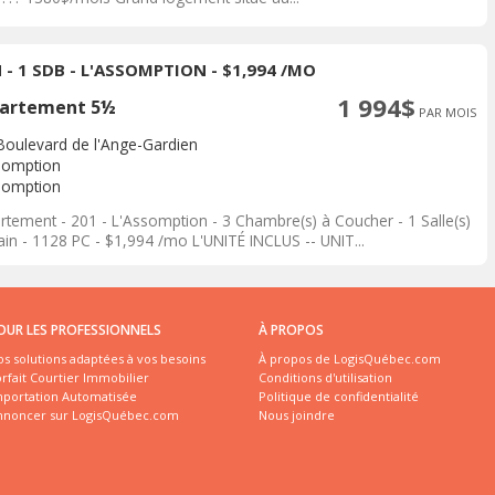
 - 1 SDB - L'ASSOMPTION - $1,994 /MO
1 994$
artement 5½
PAR MOIS
Boulevard de l'Ange-Gardien
somption
somption
rtement - 201 - L'Assomption - 3 Chambre(s) à Coucher - 1 Salle(s)
ain - 1128 PC - $1,994 /mo L'UNITÉ INCLUS -- UNIT...
OUR LES PROFESSIONNELS
À PROPOS
s solutions adaptées à vos besoins
À propos de LogisQuébec.com
rfait Courtier Immobilier
Conditions d'utilisation
mportation Automatisée
Politique de confidentialité
nnoncer sur LogisQuébec.com
Nous joindre