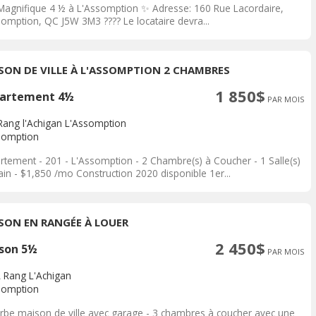
 Magnifique 4 ½ à L'Assomption ✨ Adresse: 160 Rue Lacordaire,
somption, QC J5W 3M3 ???? Le locataire devra...
SON DE VILLE À L'ASSOMPTION 2 CHAMBRES
1 850$
artement 4½
PAR MOIS
Rang l'Achigan L'Assomption
somption
rtement - 201 - L'Assomption - 2 Chambre(s) à Coucher - 1 Salle(s)
ain - $1,850 /mo Construction 2020 disponible 1er...
SON EN RANGÉE À LOUER
2 450$
son 5½
PAR MOIS
 Rang L'Achigan
somption
rbe maison de ville avec garage - 3 chambres à coucher avec une