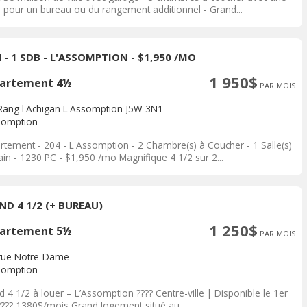
e pour un bureau ou du rangement additionnel - Grand...
 - 1 SDB - L'ASSOMPTION - $1,950 /MO
1 950$
artement 4½
PAR MOIS
Rang l'Achigan L'Assomption J5W 3N1
somption
rtement - 204 - L'Assomption - 2 Chambre(s) à Coucher - 1 Salle(s)
in - 1230 PC - $1,950 /mo Magnifique 4 1/2 sur 2...
ND 4 1/2 (+ BUREAU)
1 250$
artement 5½
PAR MOIS
rue Notre-Dame
somption
 4 1/2 à louer – L’Assomption ???? Centre-ville | Disponible le 1er
 ???? 1380$/mois Grand logement situé au...