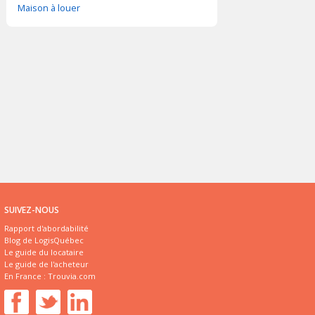
Maison à louer
SUIVEZ-NOUS
Rapport d'abordabilité
Blog de LogisQuébec
Le guide du locataire
Le guide de l'acheteur
En France :
Trouvia.com