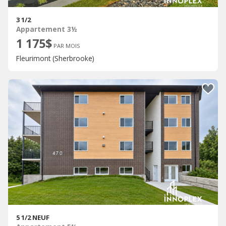
3 1/2
Appartement 3½
1 175$
PAR MOIS
Fleurimont (Sherbrooke)
5 1/2 NEUF