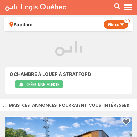
À LOUER
À VENDRE
1
Stratford
Filtres ▼
PLACER UNE ANNONCE
SERVICE PRO
RESSOURCES
0
CHAMBRE À LOUER À STRATFORD
CRÉER UNE ALERTE
... MAIS CES ANNONCES POURRAIENT VOUS INTÉRESSER