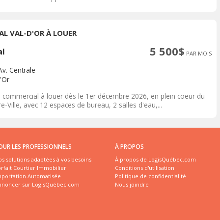
AL VAL-D'OR À LOUER
5 500$
al
PAR MOIS
Av. Centrale
'Or
l commercial à louer dès le 1er décembre 2026, en plein coeur du
e-Ville, avec 12 espaces de bureau, 2 salles d'eau,...
OUR LES PROFESSIONNELS
À PROPOS
s solutions adaptées à vos besoins
À propos de LogisQuébec.com
rfait Courtier Immobilier
Conditions d'utilisation
mportation Automatisée
Politique de confidentialité
nnoncer sur LogisQuébec.com
Nous joindre