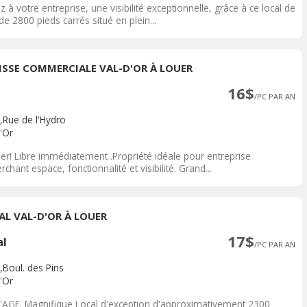
z à votre entreprise, une visibilité exceptionnelle, grâce à ce local de
de 2800 pieds carrés situé en plein...
ISSE COMMERCIALE VAL-D'OR À LOUER
16$
/PC PAR AN
,Rue de l'Hydro
'Or
uer! Libre immédiatement .Propriété idéale pour entreprise
rchant espace, fonctionnalité et visibilité. Grand...
AL VAL-D'OR À LOUER
17$
al
/PC PAR AN
,Boul. des Pins
'Or
TAGE. Magnifique Local d'exception d'approximativement 2300