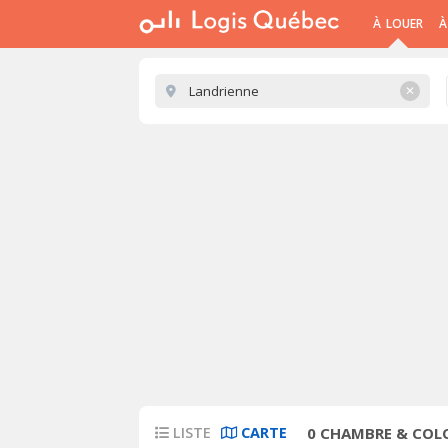
À LOUER
À
✕
LISTE
CARTE
0
CHAMBRE & COLO