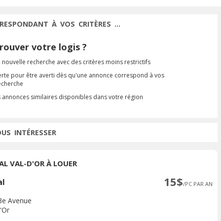
RESPONDANT À VOS CRITÈRES ...
ouver votre logis ?
 nouvelle recherche avec des critères moins restrictifs
erte pour être averti dès qu'une annonce correspond à vos
recherche
s annonces similaires disponibles dans votre région
OUS INTÉRESSER
AL VAL-D'OR À LOUER
15$
al
/PC PAR AN
3e Avenue
'Or