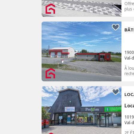
Offre
plus 
BÂT
1900
Val-d
À lo
reche
LOC
Loc
1019
Val-d
2E É