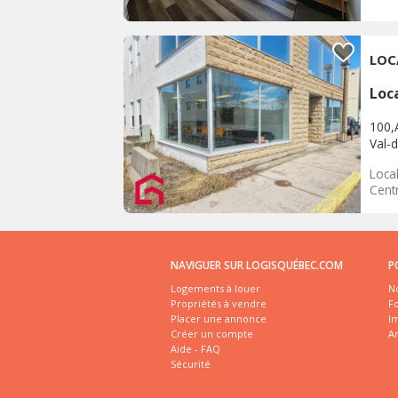
LOC
Loc
100,
Val-d
Loca
Centr
NAVIGUER SUR LOGISQUÉBEC.COM
P
Logements à louer
No
Propriétés à vendre
Fo
Placer une annonce
I
Créer un compte
A
Aide - FAQ
Sécurité