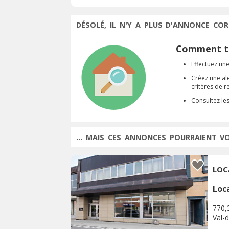
DÉSOLÉ, IL N'Y A PLUS D'ANNONCE COR
Comment tr
Effectuez une
Créez une al
critères de 
Consultez le
... MAIS CES ANNONCES POURRAIENT V
LOC
Loc
770,
Val-d