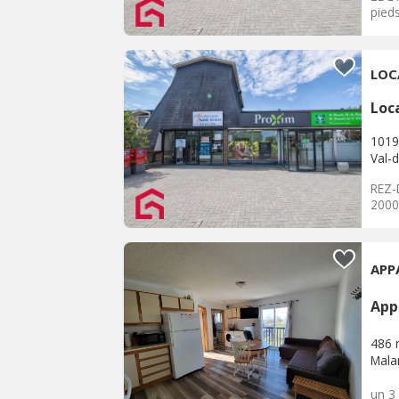
pied
LOC
Loc
1019
Val-d
REZ-
2000
APP
App
486 r
Malar
un 3