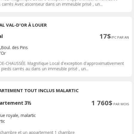
s carrés Avec ascenseur dans un immeuble prisé , un...
AL VAL-D'OR À LOUER
17$
al
/PC PAR AN
,Boul. des Pins
'Or
DE-CHAUSSÉE. Magnifique Local d'exception d'approximativement
 pieds carrés au dans un immeuble prisé , un...
ARTEMENT TOUT INCLUS MALARTIC
1 760$
artement 3½
PAR MOIS
ue royale, malartic
tic
 chambre et un appartement 1 chambre