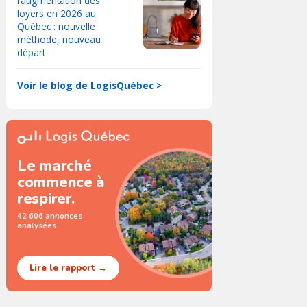
l’augmentation des
loyers en 2026 au
Québec : nouvelle
méthode, nouveau
départ
Voir le blog de LogisQuébec >
Le marché
commence à
respirer.
42 606 annonces
analysées
Lire le rapport →