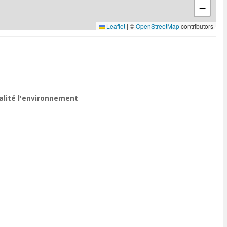
−
Leaflet
|
©
OpenStreetMap
contributors
ualité l'environnement