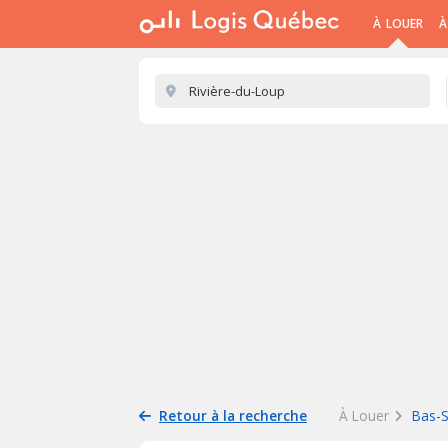
À LOUER
À
Retour à la recherche
À Louer
Bas-S