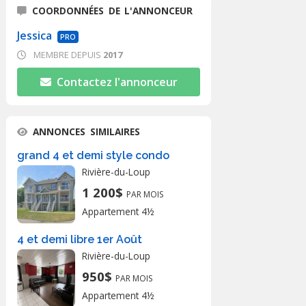
COORDONNÉES DE L'ANNONCEUR
Jessica
PRO
MEMBRE DEPUIS
2017
Contactez l'annonceur
ANNONCES SIMILAIRES
grand 4 et demi style condo
Rivière-du-Loup
1 200$
PAR MOIS
Appartement 4½
4 et demi libre 1er Août
Rivière-du-Loup
950$
PAR MOIS
Appartement 4½