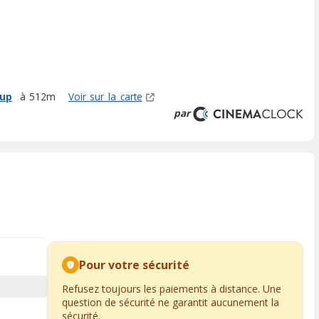
oup
à 512m
Voir sur la carte
par
Pour votre sécurité
Refusez toujours les paiements à distance. Une
question de sécurité ne garantit aucunement la
sécurité.