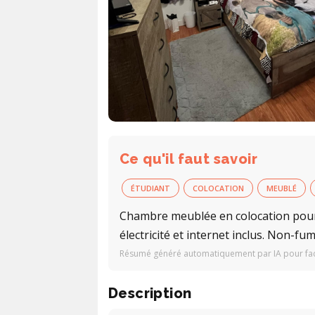
Ce qu'il faut savoir
ÉTUDIANT
COLOCATION
MEUBLÉ
Chambre meublée en colocation pour 
électricité et internet inclus. Non-fu
Résumé généré automatiquement par IA pour facil
Description