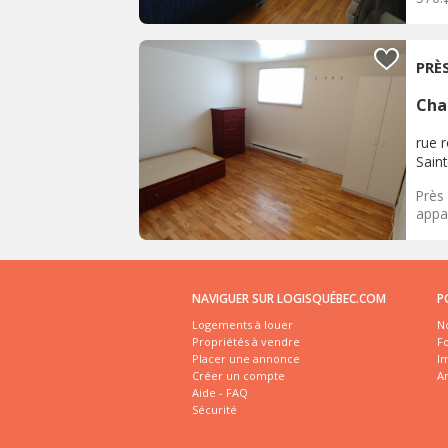
PRÈ
Cha
rue 
Sain
Près
appa
NAVIGUER SUR LOGISQUÉBEC.COM
P
Logements à louer
No
Propriétés à vendre
Fo
Placer une annonce
I
Créer un compte
A
Aide - FAQ
Sécurité