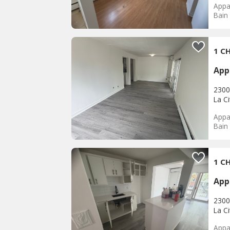
Appa
Bain
1 CH
App
2300
La C
Appa
Bain
1 CH
App
2300
La C
Appa