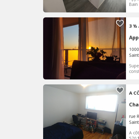
Bain
3 ½
App
1000
Sain
Supe
const
A C
Cha
rue 
Sain
A cô
570.$