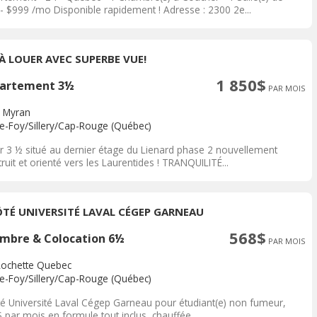
 - $999 /mo Disponible rapidement ! Adresse : 2300 2e...
 À LOUER AVEC SUPERBE VUE!
1 850$
artement 3½
PAR MOIS
 Myran
te-Foy/Sillery/Cap-Rouge (Québec)
r 3 ½ situé au dernier étage du Lienard phase 2 nouvellement
ruit et orienté vers les Laurentides ! TRANQUILITÉ...
ÔTÉ UNIVERSITÉ LAVAL CÉGEP GARNEAU
568$
mbre & Colocation 6½
PAR MOIS
Rochette Quebec
te-Foy/Sillery/Cap-Rouge (Québec)
té Université Laval Cégep Garneau pour étudiant(e) non fumeur,
 par mois en formule tout inclus, chauffée,...