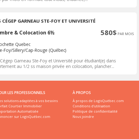
S CÉGEP GARNEAU STE-FOY ET UNIVERSITÉ
580$
mbre & Colocation 6½
PAR MOIS
rochette Quebec
te-Foy/Sillery/Cap-Rouge (Québec)
 Cégep Garneau Ste-Foy et Université pour étudiant(e) dans
rtement au 1/2 ss maison privée en colocation, plancher...
OUR LES PROFESSIONNELS
À PROPOS
s solutions adaptées à vos besoins
À propos de LogisQuébec.com
rfait Courtier Immobilier
Conditions d'utilisation
mportation Automatisée
Politique de confidentialité
nnoncer sur LogisQuébec.com
Nous joindre