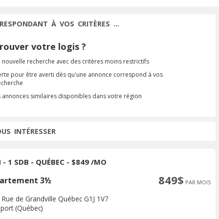
RESPONDANT À VOS CRITÈRES ...
ouver votre logis ?
 nouvelle recherche avec des critères moins restrictifs
erte pour être averti dès qu'une annonce correspond à vos
recherche
s annonces similaires disponibles dans votre région
OUS INTÉRESSER
 - 1 SDB - QUÉBEC - $849 /MO
849$
artement 3½
PAR MOIS
 Rue de Grandville Québec G1J 1V7
port (Québec)