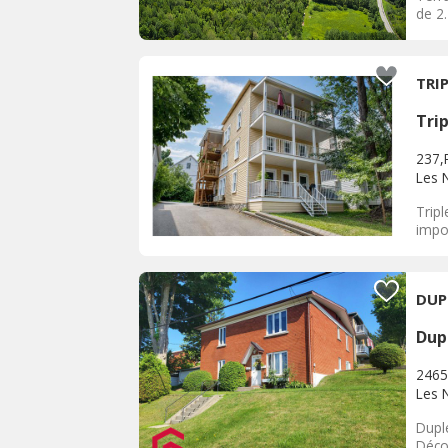
de 2
TRI
Tri
237,
Les 
Tripl
impor
DUP
Dup
2465
Les 
Duple
Déco