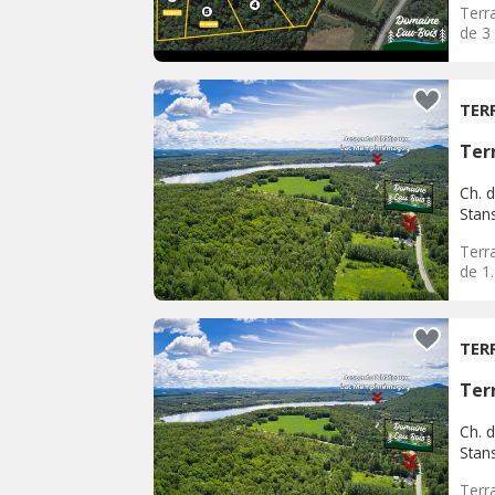
Terra
de 3
TER
Terr
Ch. d
Stan
Terra
de 1
TER
Terr
Ch. d
Stan
Terra