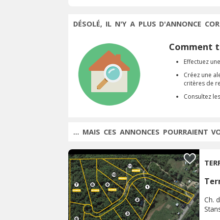
DÉSOLÉ, IL N'Y A PLUS D'ANNONCE COR
Comment tr
Effectuez une
Créez une al
critères de 
Consultez le
... MAIS CES ANNONCES POURRAIENT V
TER
Terr
Ch. d
Stan