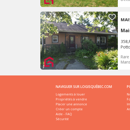
MAI
Mai
358,
Pott
Rare 
Mans
NAVIGUER SUR LOGISQUÉBEC.COM
P
Logements à louer
No
Propriétés à vendre
Fo
Placer une annonce
I
Créer un compte
A
Aide - FAQ
Sécurité