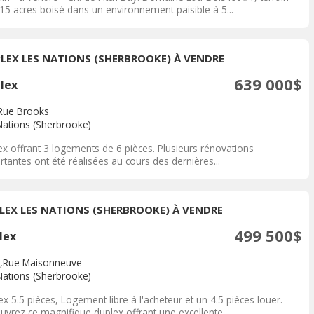
.15 acres boisé dans un environnement paisible à 5...
PLEX LES NATIONS (SHERBROOKE) À VENDRE
639 000$
plex
Rue Brooks
Nations (Sherbrooke)
ex offrant 3 logements de 6 pièces. Plusieurs rénovations
tantes ont été réalisées au cours des dernières...
LEX LES NATIONS (SHERBROOKE) À VENDRE
499 500$
lex
,Rue Maisonneuve
Nations (Sherbrooke)
x 5.5 pièces, Logement libre à l'acheteur et un 4.5 pièces louer.
uvrez ce magnifique duplex offrant une excellente...