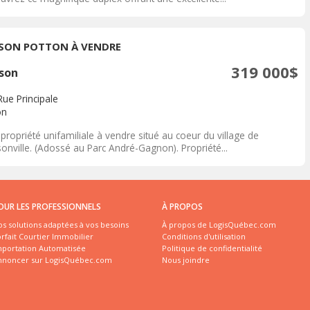
SON POTTON À VENDRE
319 000$
son
Rue Principale
on
propriété unifamiliale à vendre situé au coeur du village de
onville. (Adossé au Parc André-Gagnon). Propriété...
OUR LES PROFESSIONNELS
À PROPOS
s solutions adaptées à vos besoins
À propos de LogisQuébec.com
rfait Courtier Immobilier
Conditions d'utilisation
mportation Automatisée
Politique de confidentialité
nnoncer sur LogisQuébec.com
Nous joindre