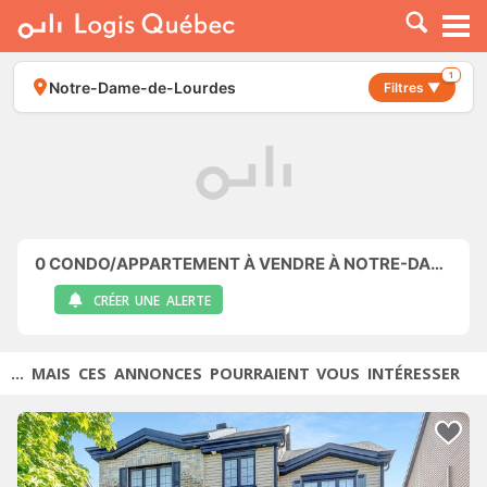
À LOUER
À VENDRE
1
Notre-Dame-de-Lourdes
Filtres ▼
PLACER UNE ANNONCE
SERVICE PRO
RESSOURCES
0
CONDO/APPARTEMENT À VENDRE À NOTRE-DAME-DE-LOURDES
CRÉER UNE ALERTE
... MAIS CES ANNONCES POURRAIENT VOUS INTÉRESSER