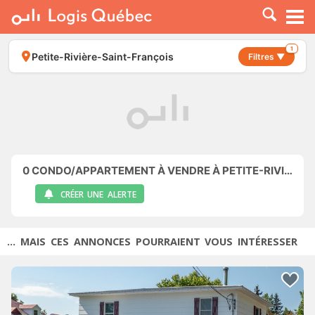
À LOUER
À VENDRE
1
Petite-Rivière-Saint-François
Filtres ▼
PLACER UNE ANNONCE
SERVICE PRO
RESSOURCES
0
CONDO/APPARTEMENT À VENDRE À PETITE-RIVIÈRE-SAINT-FRANÇOIS
CRÉER UNE ALERTE
... MAIS CES ANNONCES POURRAIENT VOUS INTÉRESSER