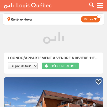
À LOUER
À VENDRE
1
Rivière-Héva
Filtres ▼
PLACER UNE ANNONCE
SERVICE PRO
RESSOURCES
1
CONDO/APPARTEMENT À VENDRE À RIVIÈRE-HÉVA
CRÉER UNE ALERTE