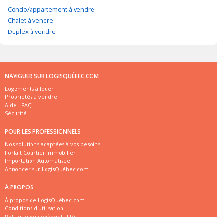
Condo/appartement à vendre
Chalet à vendre
Duplex à vendre
NAVIGUER SUR LOGISQUÉBEC.COM
Logements à louer
Propriétés à vendre
Aide - FAQ
Sécurité
POUR LES PROFESSIONNELS
Nos solutions adaptées à vos besoins
Forfait Courtier Immobilier
Importation Automatisée
Annoncer sur LogisQuébec.com
À PROPOS
À propos de LogisQuébec.com
Conditions d'utilisation
Politique de confidentialité