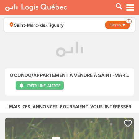
À LOUER
À VENDRE
1
Saint-Marc-de-Figuery
Filtres ▼
PLACER UNE ANNONCE
SERVICE PRO
RESSOURCES
0
CONDO/APPARTEMENT À VENDRE À SAINT-MARC-DE-FIGUERY
CRÉER UNE ALERTE
... MAIS CES ANNONCES POURRAIENT VOUS INTÉRESSER