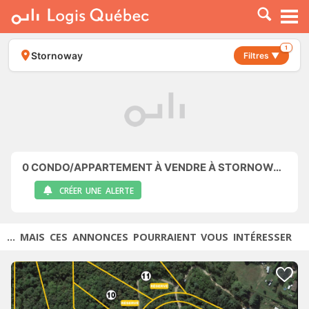
À LOUER
À VENDRE
1
Stornoway
Filtres ▼
PLACER UNE ANNONCE
SERVICE PRO
RESSOURCES
0
CONDO/APPARTEMENT À VENDRE À STORNOWAY
CRÉER UNE ALERTE
... MAIS CES ANNONCES POURRAIENT VOUS INTÉRESSER