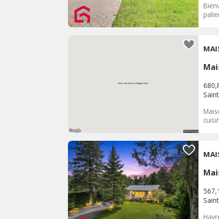
Bien
palie
MAI
Mai
680,
Sain
Maiso
cuisi
MAI
Mai
567,
Sain
Havr