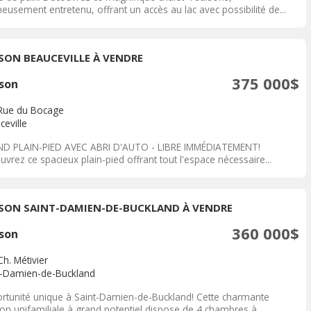
eusement entretenu, offrant un accès au lac avec possibilité de...
SON BEAUCEVILLE À VENDRE
375 000$
son
Rue du Bocage
ceville
D PLAIN-PIED AVEC ABRI D'AUTO - LIBRE IMMÉDIATEMENT!
vrez ce spacieux plain-pied offrant tout l'espace nécessaire...
SON SAINT-DAMIEN-DE-BUCKLAND À VENDRE
360 000$
son
h. Métivier
t-Damien-de-Buckland
rtunité unique à Saint-Damien-de-Buckland! Cette charmante
on unifamiliale à grand potentiel dispose de 4 chambres à...