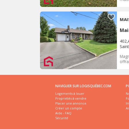
MAI
Mai
402,
Sain
Magn
offr
NAVIGUER SUR LOGISQUÉBEC.COM
P
Logements à louer
No
Propriétés à vendre
Fo
Placer une annonce
I
Créer un compte
A
Aide - FAQ
Sécurité