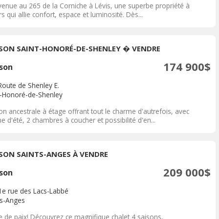
venue au 265 de la Corniche à Lévis, une superbe propriété à
rs qui allie confort, espace et luminosité. Dès...
SON SAINT-HONORÉ-DE-SHENLEY � VENDRE
174 900$
son
Route de Shenley E.
t-Honoré-de-Shenley
n ancestrale à étage offrant tout le charme d'autrefois, avec
ne d'été, 2 chambres à coucher et possibilité d'en...
SON SAINTS-ANGES À VENDRE
209 000$
son
1e rue des Lacs-Labbé
ts-Anges
e de paix! Découvrez ce magnifique chalet 4 saisons,