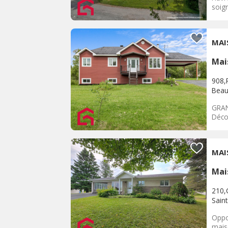
soign
MAI
Mai
908,
Beau
GRAN
Décou
MAI
Mai
210,C
Sain
Oppo
mais