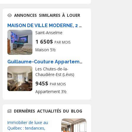
ANNONCES SIMILAIRES À LOUER
MAISON DE VILLE MODERNE, 2 SDB, TERRASSE
Saint-Anselme
1 650$
PAR MOIS
Maison 5½
Guillaume-Couture Appartement 3 ½ à louer Lévis septembre 2026
Les Chutes-de-la-
Chaudière-Est (Lévis)
945$
PAR MOIS
Appartement 3½
DERNIÈRES ACTUALITÉS DU BLOG
Immobilier de luxe au
Québec : tendances,