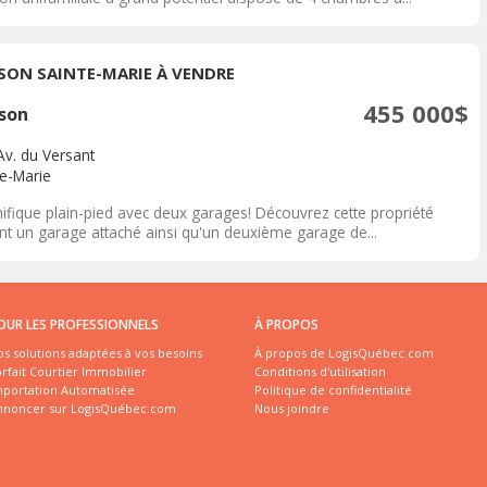
SON SAINTE-MARIE À VENDRE
455 000$
son
Av. du Versant
te-Marie
ifique plain-pied avec deux garages! Découvrez cette propriété
ant un garage attaché ainsi qu'un deuxième garage de...
OUR LES PROFESSIONNELS
À PROPOS
s solutions adaptées à vos besoins
À propos de LogisQuébec.com
rfait Courtier Immobilier
Conditions d'utilisation
mportation Automatisée
Politique de confidentialité
nnoncer sur LogisQuébec.com
Nous joindre