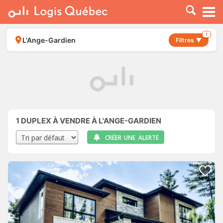
À LOUER
À VENDRE
1
L'Ange-Gardien
Filtres ▼
PLACER UNE ANNONCE
SERVICE PRO
RESSOURCES
1
DUPLEX À VENDRE À L'ANGE-GARDIEN
CRÉER UNE ALERTE