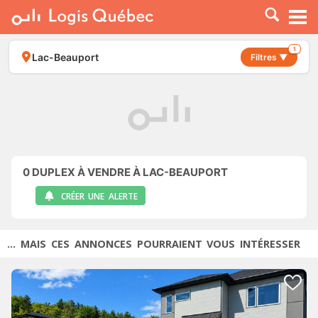
À LOUER
À VENDRE
1
Lac-Beauport
Filtres ▼
PLACER UNE ANNONCE
SERVICE PRO
RESSOURCES
0
DUPLEX À VENDRE À LAC-BEAUPORT
CRÉER UNE ALERTE
... MAIS CES ANNONCES POURRAIENT VOUS INTÉRESSER