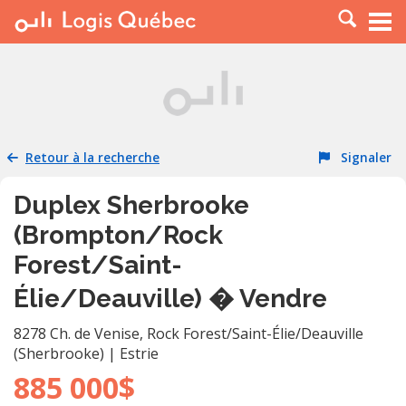
À LOUER
À VENDRE
PLACER UNE ANNONCE
SERVICE PRO
Retour à la recherche
Signaler
RESSOURCES
Duplex Sherbrooke
(Brompton/Rock
Forest/Saint-
Élie/Deauville) � Vendre
8278 Ch. de Venise
,
Rock Forest/Saint-Élie/Deauville
(Sherbrooke)
|
Estrie
885 000$