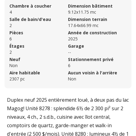
Chambre à coucher
Dimension bâtiment
4
9.12x11.75 mc
Salle de bain/d'eau
Dimension terrain
2
17.64x66.99 mc
Pièces
Année de construction
6
2025
Étages
Garage
2
--
Neuf
Stationnement privé
Non
6
Aire habitable
Aucun voisin à l'arrière
2307 pc
Non
Duplex neuf 2025 entièrement loué, à deux pas du lac
Magog! Unité 8278 : splendide 6½ de 2 300 pi² sur 2
niveaux, 4 ch., 2 s.d.b., cuisine avec îlot central,
comptoirs de quartz, garde-manger et walk-in
d'entrée (2 500 $/mois). Unité 8280 : lumineux 4½ de 1