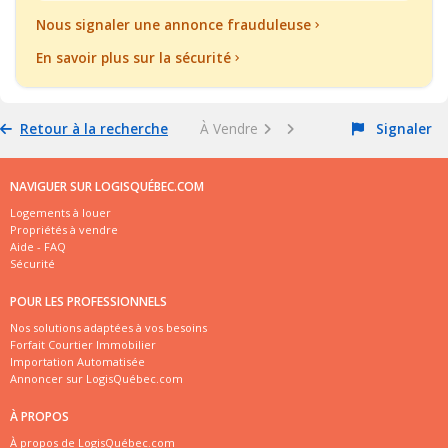
Nous signaler une annonce frauduleuse
En savoir plus sur la sécurité
Retour à la recherche
À Vendre
Signaler
NAVIGUER SUR LOGISQUÉBEC.COM
Logements à louer
Propriétés à vendre
Aide - FAQ
Sécurité
POUR LES PROFESSIONNELS
Nos solutions adaptées à vos besoins
Forfait Courtier Immobilier
Importation Automatisée
Annoncer sur LogisQuébec.com
À PROPOS
À propos de LogisQuébec.com