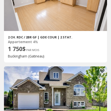
2 CH. RDC / 2BR GF | GDE COUR | 2 STAT.
Appartement 4½
1 750$
PAR MOIS
Buckingham (Gatineau)