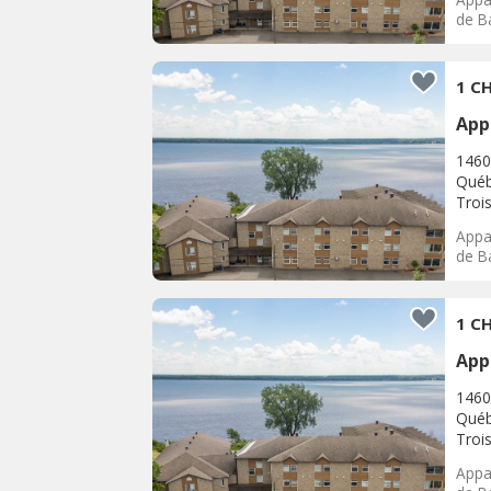
de Ba
1 CH
App
1460
Québ
Trois
Appar
de Ba
1 CH
App
1460
Québ
Trois
Appar