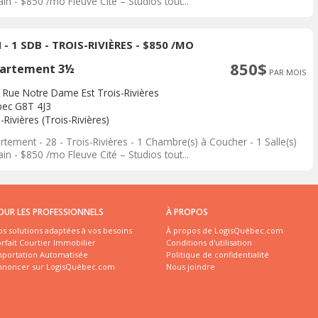
in - $850 /mo Fleuve Cité – Studios tout...
 - 1 SDB - TROIS-RIVIÈRES - $850 /MO
850$
artement 3½
PAR MOIS
 Rue Notre Dame Est Trois-Rivières
ec G8T 4J3
-Rivières (Trois-Rivières)
tement - 28 - Trois-Rivières - 1 Chambre(s) à Coucher - 1 Salle(s)
in - $850 /mo Fleuve Cité – Studios tout...
OUR LES PROFESSIONNELS
À PROPOS
s solutions adaptées à vos besoins
À propos de LogisQuébec.com
rfait Courtier Immobilier
Conditions d'utilisation
mportation Automatisée
Politique de confidentialité
nnoncer sur LogisQuébec.com
Nous joindre