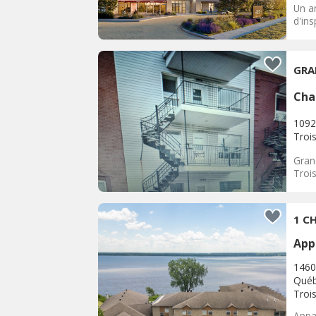
Un ar
d'ins
GRA
Cha
1092
Trois
Gran
Trois
1 CH
App
1460
Québ
Trois
Appar