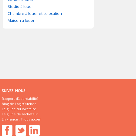
Studio à louer
Chambre à louer et colocation
Maison à louer
SUIVEZ-NOUS
Rapport d'abordabilité
Blog de LogisQuébec
Le guide du locataire
Le guide de l'acheteur
En France :
Trouvia.com