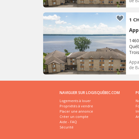
de Ba
1 CH
App
1460
Québ
Trois
Appar
de Ba
NAVIGUER SUR LOGISQUÉBEC.COM
P
Logements à louer
No
Propriétés à vendre
Fo
Placer une annonce
I
Créer un compte
A
Aide - FAQ
Sécurité