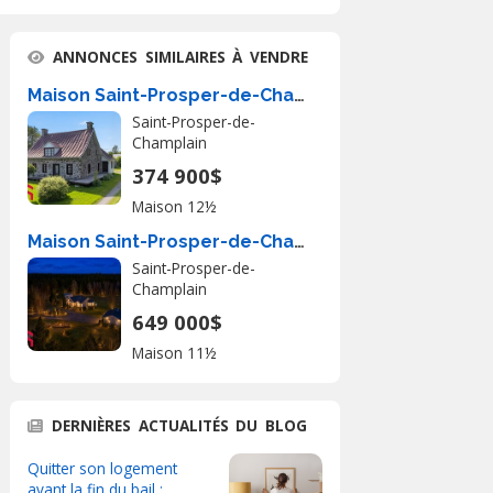
ANNONCES SIMILAIRES À VENDRE
Maison Saint-Prosper-de-Champlain À Vendre
Saint-Prosper-de-
Champlain
374 900$
Maison 12½
Maison Saint-Prosper-de-Champlain À Vendre
Saint-Prosper-de-
Champlain
649 000$
Maison 11½
DERNIÈRES ACTUALITÉS DU BLOG
Quitter son logement
avant la fin du bail :