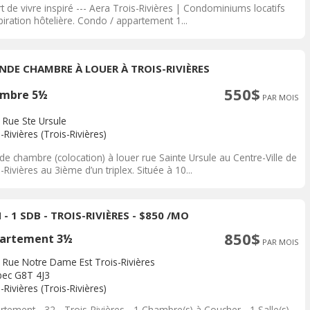
t de vivre inspiré --- Aera Trois-Rivières | Condominiums locatifs
piration hôtelière. Condo / appartement 1...
NDE CHAMBRE À LOUER À TROIS-RIVIÈRES
550$
mbre 5½
PAR MOIS
 Rue Ste Ursule
-Rivières (Trois-Rivières)
de chambre (colocation) à louer rue Sainte Ursule au Centre-Ville de
-Rivières au 3ième d’un triplex. Située à 10...
 - 1 SDB - TROIS-RIVIÈRES - $850 /MO
850$
artement 3½
PAR MOIS
 Rue Notre Dame Est Trois-Rivières
ec G8T 4J3
-Rivières (Trois-Rivières)
tement - 32 - Trois-Rivières - 1 Chambre(s) à Coucher - 1 Salle(s)