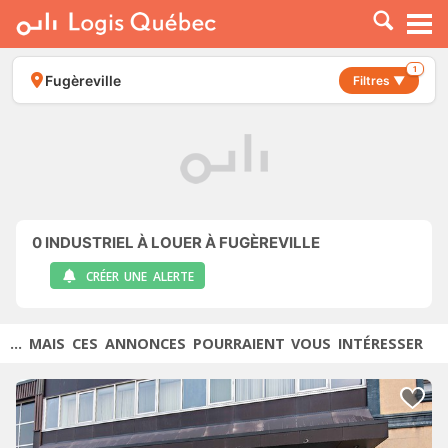
À LOUER
À VENDRE
1
Fugèreville
Filtres ▼
PLACER UNE ANNONCE
SERVICE PRO
RESSOURCES
0
INDUSTRIEL À LOUER À FUGÈREVILLE
CRÉER UNE ALERTE
... MAIS CES ANNONCES POURRAIENT VOUS INTÉRESSER