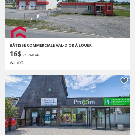
BÂTISSE COMMERCIALE VAL-D'OR À LOUER
16$
/PC PAR AN
Val-d'Or