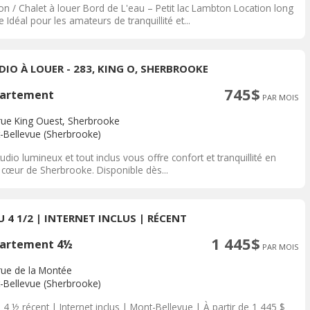
on / Chalet à louer Bord de L'eau – Petit lac Lambton Location long
 Idéal pour les amateurs de tranquillité et...
DIO À LOUER - 283, KING O, SHERBROOKE
745$
artement
PAR MOIS
rue King Ouest, Sherbrooke
-Bellevue (Sherbrooke)
udio lumineux et tout inclus vous offre confort et tranquillité en
 cœur de Sherbrooke. Disponible dès...
U 4 1/2 | INTERNET INCLUS | RÉCENT
1 445$
artement 4½
PAR MOIS
rue de la Montée
-Bellevue (Sherbrooke)
4 ½ récent | Internet inclus | Mont-Bellevue | À partir de 1 445 $