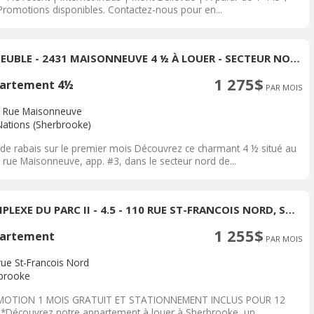
 Promotions disponibles. Contactez-nous pour en...
IMMEUBLE - 2431 MAISONNEUVE 4 ½ À LOUER - SECTEUR NORD
1 275$
artement 4½
PAR MOIS
 Rue Maisonneuve
Nations (Sherbrooke)
de rabais sur le premier mois Découvrez ce charmant 4 ½ situé au
 rue Maisonneuve, app. #3, dans le secteur nord de...
COMPLEXE DU PARC II - 4.5 - 110 RUE ST-FRANCOIS NORD, SHERBROOKE
1 255$
artement
PAR MOIS
rue St-Francois Nord
brooke
OTION 1 MOIS GRATUIT ET STATIONNEMENT INCLUS POUR 12
*Découvrez notre appartement à louer à Sherbrooke, un