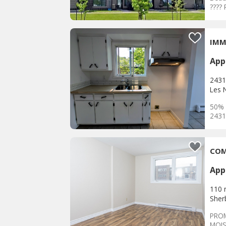
????
App
2431
Les 
50% 
2431
App
110 
Sher
PROM
MOIS