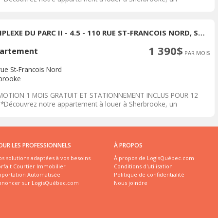
acement...
COMPLEXE DU PARC II - 4.5 - 110 RUE ST-FRANCOIS NORD, SHERBROOKE
1 390$
artement
PAR MOIS
rue St-Francois Nord
brooke
OTION 1 MOIS GRATUIT ET STATIONNEMENT INCLUS POUR 12
*Découvrez notre appartement à louer à Sherbrooke, un
acement...
OUR LES PROFESSIONNELS
À PROPOS
s solutions adaptées à vos besoins
À propos de LogisQuébec.com
rfait Courtier Immobilier
Conditions d'utilisation
mportation Automatisée
Politique de confidentialité
nnoncer sur LogisQuébec.com
Nous joindre