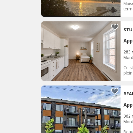
Mais
terme
STU
App
283 
Mont
Ce st
plein
BEA
App
362 
Mont
Beau 