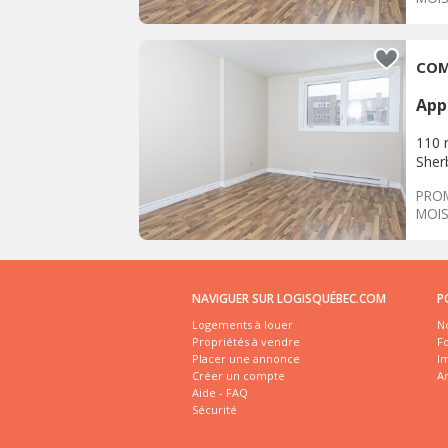
empl
App
110 
Sher
PROM
MOIS
empl
NAVIGUER SUR LOGISQUÉBEC.COM
P
Logements à louer
No
Propriétés à vendre
Fo
Placer une annonce
I
Créer un compte
A
Aide - FAQ
Sécurité