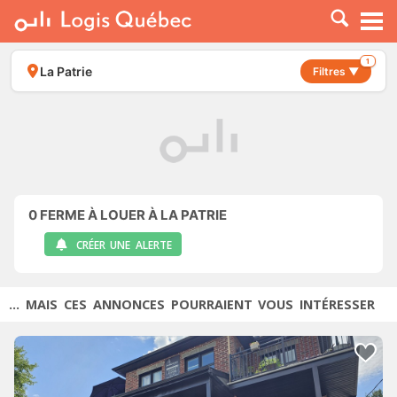
À LOUER
À VENDRE
1
La Patrie
Filtres ▼
PLACER UNE ANNONCE
SERVICE PRO
RESSOURCES
0
FERME À LOUER À LA PATRIE
CRÉER UNE ALERTE
... MAIS CES ANNONCES POURRAIENT VOUS INTÉRESSER