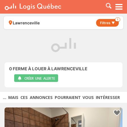
À LOUER
À VENDRE
1
Lawrenceville
Filtres ▼
PLACER UNE ANNONCE
SERVICE PRO
RESSOURCES
0
FERME À LOUER À LAWRENCEVILLE
CRÉER UNE ALERTE
... MAIS CES ANNONCES POURRAIENT VOUS INTÉRESSER