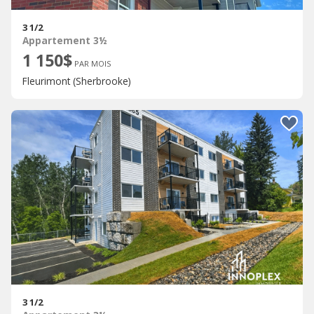
3 1/2
Appartement 3½
1 150$
PAR MOIS
Fleurimont (Sherbrooke)
3 1/2