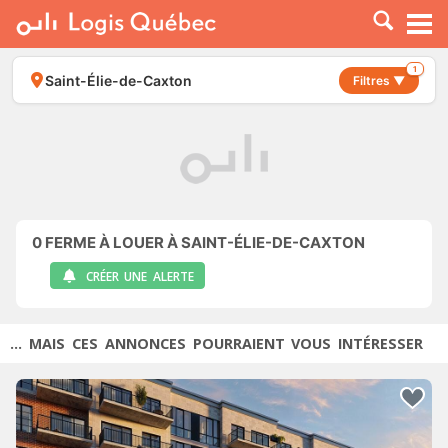
À LOUER
À VENDRE
1
Saint-Élie-de-Caxton
Filtres ▼
PLACER UNE ANNONCE
SERVICE PRO
RESSOURCES
0
FERME À LOUER À SAINT-ÉLIE-DE-CAXTON
CRÉER UNE ALERTE
... MAIS CES ANNONCES POURRAIENT VOUS INTÉRESSER