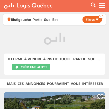
À LOUER
À VENDRE
1
Ristigouche-Partie-Sud-Est
Filtres ▼
PLACER UNE ANNONCE
SERVICE PRO
RESSOURCES
0
FERME À VENDRE À RISTIGOUCHE-PARTIE-SUD-EST
CRÉER UNE ALERTE
... MAIS CES ANNONCES POURRAIENT VOUS INTÉRESSER