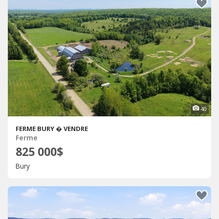
40
FERME BURY � VENDRE
Ferme
825 000$
Bury