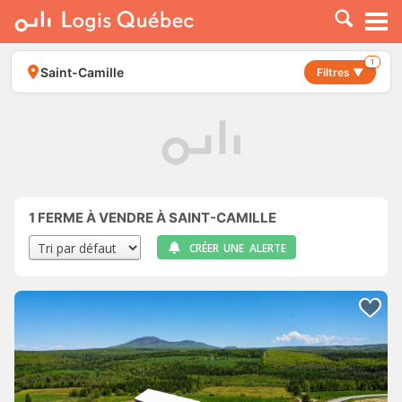
À LOUER
À VENDRE
1
Saint-Camille
Filtres ▼
PLACER UNE ANNONCE
SERVICE PRO
RESSOURCES
1
FERME À VENDRE À SAINT-CAMILLE
CRÉER UNE ALERTE