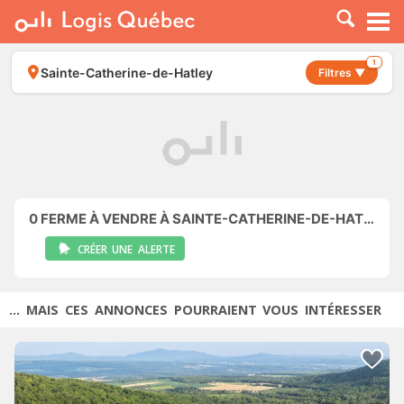
À LOUER
À VENDRE
1
Sainte-Catherine-de-Hatley
Filtres ▼
PLACER UNE ANNONCE
SERVICE PRO
RESSOURCES
0
FERME À VENDRE À SAINTE-CATHERINE-DE-HATLEY
CRÉER UNE ALERTE
... MAIS CES ANNONCES POURRAIENT VOUS INTÉRESSER