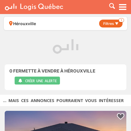
À LOUER
À VENDRE
1
Hérouxville
Filtres ▼
PLACER UNE ANNONCE
SERVICE PRO
RESSOURCES
0
FERMETTE À VENDRE À HÉROUXVILLE
CRÉER UNE ALERTE
... MAIS CES ANNONCES POURRAIENT VOUS INTÉRESSER