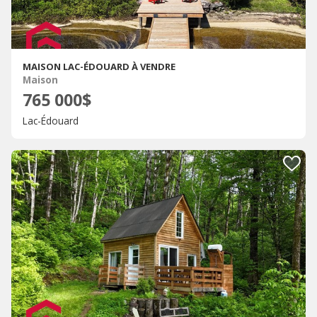
MAISON LAC-ÉDOUARD À VENDRE
Maison
765 000$
Lac-Édouard