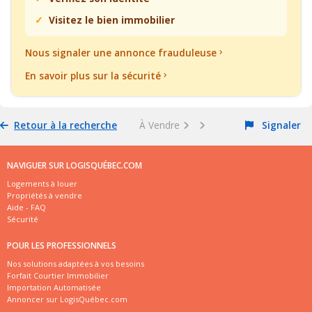
Visitez le bien immobilier
Nous signaler une annonce frauduleuse
En savoir plus sur la sécurité
Retour à la recherche
À Vendre
Signaler
NAVIGUER SUR LOGISQUÉBEC.COM
Logements à louer
Propriétés à vendre
Aide - FAQ
Sécurité
POUR LES PROFESSIONNELS
Nos solutions adaptées à vos besoins
Forfait Courtier Immobilier
Importation Automatisée
Annoncer sur LogisQuébec.com