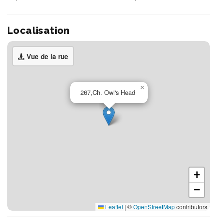
Localisation
Vue de la rue
×
267,Ch. Owl's Head
+
−
Leaflet
|
©
OpenStreetMap
contributors