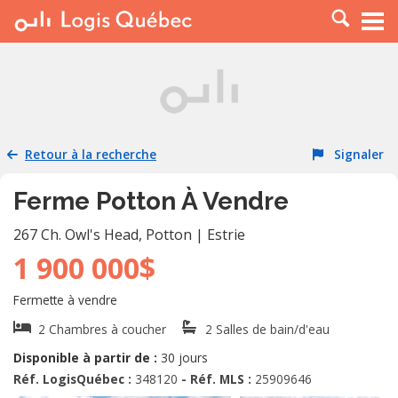
À LOUER
À VENDRE
PLACER UNE ANNONCE
SERVICE PRO
Retour à la recherche
Signaler
RESSOURCES
Ferme Potton À Vendre
267 Ch. Owl's Head
,
Potton
|
Estrie
1 900 000$
Fermette à vendre
2 Chambres à coucher
2 Salles de bain/d'eau
Disponible à partir de :
30 jours
Réf. LogisQuébec :
348120
- Réf. MLS :
25909646