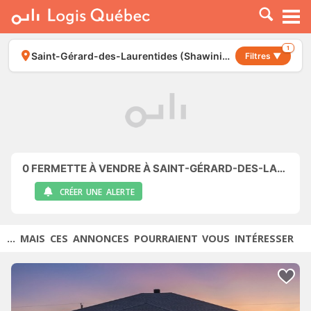
À LOUER
À VENDRE
1
Saint-Gérard-des-Laurentides (Shawinigan)
Filtres ▼
PLACER UNE ANNONCE
SERVICE PRO
RESSOURCES
0
FERMETTE À VENDRE À SAINT-GÉRARD-DES-LAURENTIDES (SHAWINIGAN)
CRÉER UNE ALERTE
... MAIS CES ANNONCES POURRAIENT VOUS INTÉRESSER