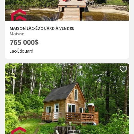
MAISON LAC-ÉDOUARD À VENDRE
Maison
765 000$
Lac-Édouard