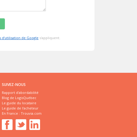
s d'utilisation de Google
s'appliquent.
SUIVEZ-NOUS
Rapport d'abordabilité
Blog de LogisQuébec
Le guide du locataire
Le guide de l'acheteur
En France :
Trouvia.com