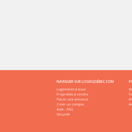
NAVIGUER SUR LOGISQUÉBEC.COM
P
Logements à louer
No
Propriétés à vendre
Fo
Placer une annonce
I
Créer un compte
A
Aide - FAQ
Sécurité