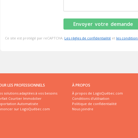
Ce site est protégé par reCAPTCHA.
Les règles de confidentialité
et
les condition
OUR LES PROFESSIONNELS
À PROPOS
s solutions adaptées à vos besoins
À propos de LogisQuébec.com
rfait Courtier Immobilier
Conditions d'utilisation
mportation Automatisée
Politique de confidentialité
nnoncer sur LogisQuébec.com
Nous joindre