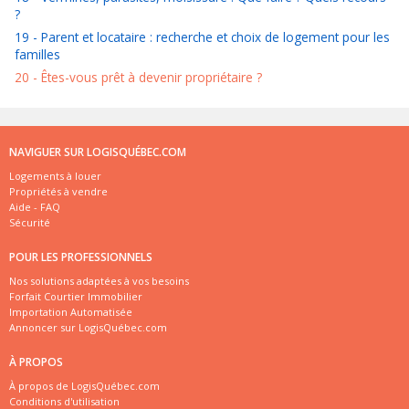
?
19 - Parent et locataire : recherche et choix de logement pour les
familles
20 - Êtes-vous prêt à devenir propriétaire ?
NAVIGUER SUR LOGISQUÉBEC.COM
Logements à louer
Propriétés à vendre
Aide - FAQ
Sécurité
POUR LES PROFESSIONNELS
Nos solutions adaptées à vos besoins
Forfait Courtier Immobilier
Importation Automatisée
Annoncer sur LogisQuébec.com
À PROPOS
À propos de LogisQuébec.com
Conditions d'utilisation