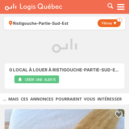
À LOUER
À VENDRE
1
Ristigouche-Partie-Sud-Est
Filtres ▼
PLACER UNE ANNONCE
SERVICE PRO
RESSOURCES
0
LOCAL À LOUER À RISTIGOUCHE-PARTIE-SUD-EST
CRÉER UNE ALERTE
... MAIS CES ANNONCES POURRAIENT VOUS INTÉRESSER