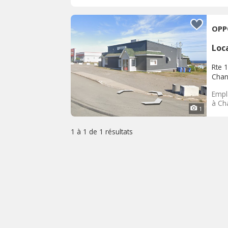
OPP
Loc
Rte 
Chan
Empl
à Cha
1
1 à 1 de
1 résultats