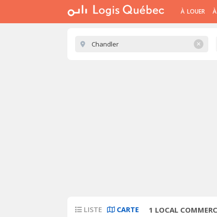
À LOUER
À
✕
LISTE
CARTE
1
LOCAL COMMERCI