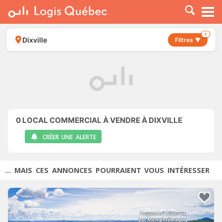
À LOUER
À VENDRE
1
Dixville
Filtres ▼
PLACER UNE ANNONCE
SERVICE PRO
RESSOURCES
0
LOCAL COMMERCIAL À VENDRE À DIXVILLE
CRÉER UNE ALERTE
... MAIS CES ANNONCES POURRAIENT VOUS INTÉRESSER