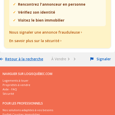
Rencontrez l'annonceur en personne
Vérifiez son identité
Visitez le bien immobilier
Nous signaler une annonce frauduleuse
En savoir plus sur la sécurité
Retour à la recherche
À Vendre
Signaler
NAVIGUER SUR LOGISQUÉBEC.COM
Logements à louer
Propriétés à vendre
Aide - FAQ
Sécurité
POUR LES PROFESSIONNELS
Nos solutions adaptées à vos besoins
Forfait Courtier Immobilier