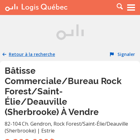
À LOUER
À VENDRE
PLACER UNE ANNONCE
SERVICE PRO
Retour à la recherche
Signaler
RESSOURCES
Bâtisse
Commerciale/Bureau Rock
Forest/Saint-
Élie/Deauville
(Sherbrooke) À Vendre
82-104 Ch. Gendron
,
Rock Forest/Saint-Élie/Deauville
(Sherbrooke)
|
Estrie