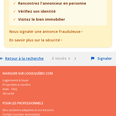
Rencontrez l'annonceur en personne
Vérifiez son identité
Visitez le bien immobilier
Nous signaler une annonce frauduleuse
En savoir plus sur la sécurité
Retour à la recherche
À Vendre
Signaler
NAVIGUER SUR LOGISQUÉBEC.COM
Logements à louer
Propriétés à vendre
Aide - FAQ
Sécurité
POUR LES PROFESSIONNELS
Nos solutions adaptées à vos besoins
Forfait Courtier Immobilier