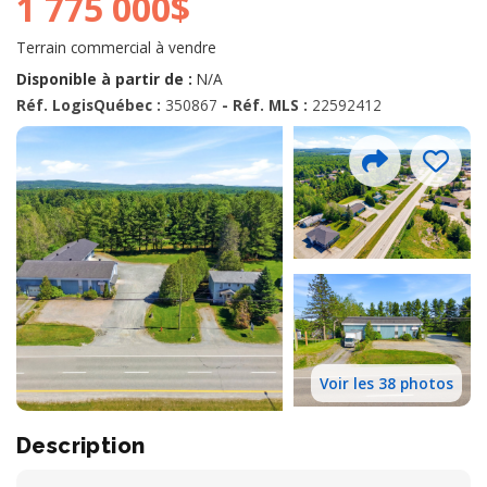
1 775 000$
Terrain commercial à vendre
Disponible à partir de :
N/A
Réf. LogisQuébec :
350867
- Réf. MLS :
22592412
Voir les 38 photos
Description