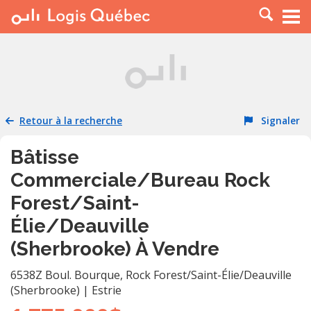
À LOUER
À VENDRE
PLACER UNE ANNONCE
SERVICE PRO
Retour à la recherche
Signaler
RESSOURCES
Bâtisse
Commerciale/Bureau Rock
Forest/Saint-
Élie/Deauville
(Sherbrooke) À Vendre
6538Z Boul. Bourque
,
Rock Forest/Saint-Élie/Deauville
(Sherbrooke)
|
Estrie