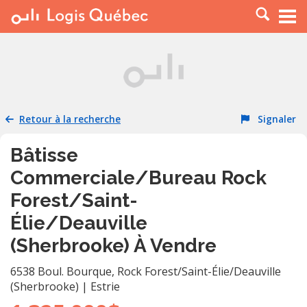
À LOUER
À VENDRE
PLACER UNE ANNONCE
SERVICE PRO
Retour à la recherche
Signaler
RESSOURCES
Bâtisse
Commerciale/Bureau Rock
Forest/Saint-
Élie/Deauville
(Sherbrooke) À Vendre
6538 Boul. Bourque
,
Rock Forest/Saint-Élie/Deauville
(Sherbrooke)
|
Estrie