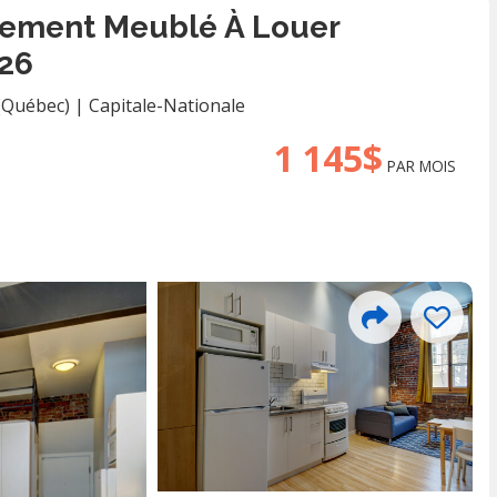
rement Meublé À Louer
26
 (Québec)
|
Capitale-Nationale
1 145$
PAR MOIS