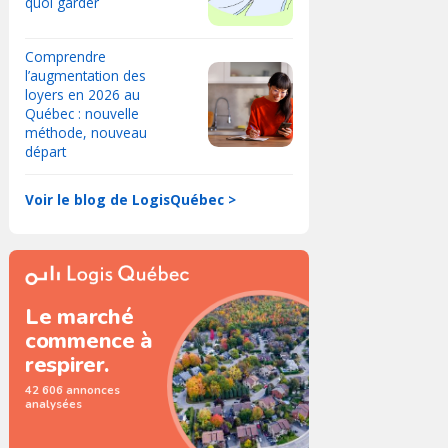
quoi garder
Comprendre
l’augmentation des
loyers en 2026 au
Québec : nouvelle
méthode, nouveau
départ
Voir le blog de LogisQuébec >
Le marché
commence à
respirer.
42 606 annonces
analysées