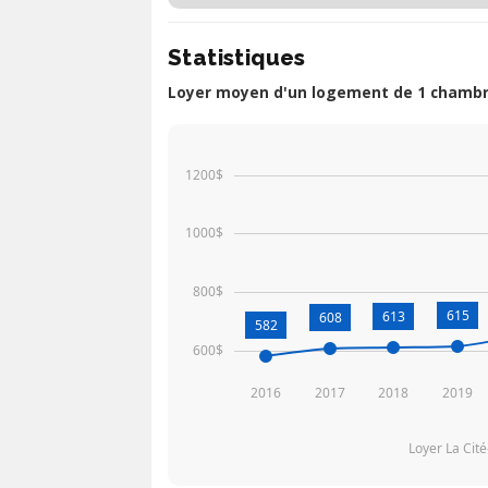
Statistiques
Loyer moyen d'un logement de 1 chambre
1200$
1000$
800$
615
613
608
582
600$
2016
2017
2018
2019
Loyer La Cit