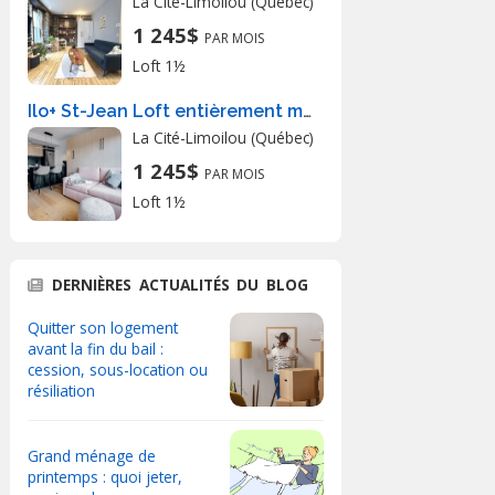
La Cité-Limoilou (Québec)
1 245$
PAR MOIS
Loft 1½
Ilo+ St-Jean Loft entièrement meublé à louer Saint-Jean-Baptiste mai 2026
La Cité-Limoilou (Québec)
1 245$
PAR MOIS
Loft 1½
DERNIÈRES ACTUALITÉS DU BLOG
Quitter son logement
avant la fin du bail :
cession, sous-location ou
résiliation
Grand ménage de
printemps : quoi jeter,