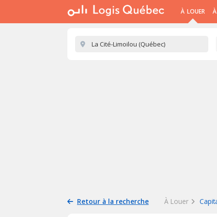
À LOUER
À
Retour à la recherche
À Louer
Capit