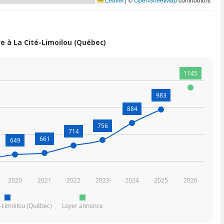
 à La Cité-Limoilou (Québec)
1145
983
884
756
714
661
649
2020
2021
2022
2023
2024
2025
2026
é-Limoilou (Québec)
Loyer annonce