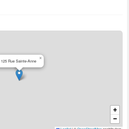
×
125 Rue Sainte-Anne
+
−
Leaflet
|
©
OpenStreetMap
contributors