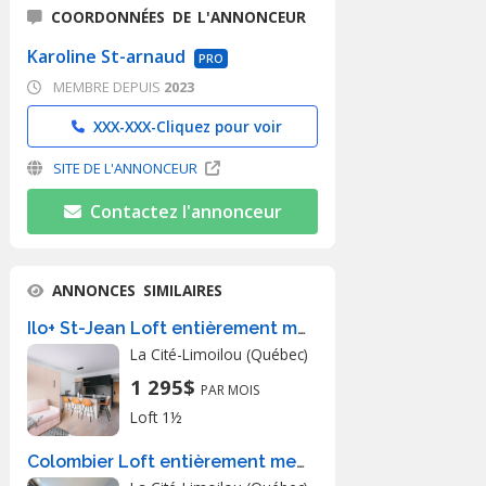
COORDONNÉES DE L'ANNONCEUR
Karoline St-arnaud
PRO
MEMBRE DEPUIS
2023
XXX-XXX-
Cliquez pour voir
SITE DE L'ANNONCEUR
Contactez l'annonceur
ANNONCES SIMILAIRES
Ilo+ St-Jean Loft entièrement meublé à louer Saint-Jean-Baptiste mars 2027
La Cité-Limoilou (Québec)
1 295$
PAR MOIS
Loft 1½
Colombier Loft entièrement meublé à louer Vieux-Québec juillet 2026