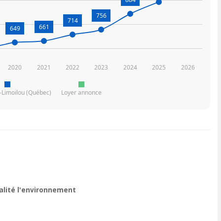
756
714
661
649
2020
2021
2022
2023
2024
2025
2026
é-Limoilou (Québec)
Loyer annonce
ualité l'environnement