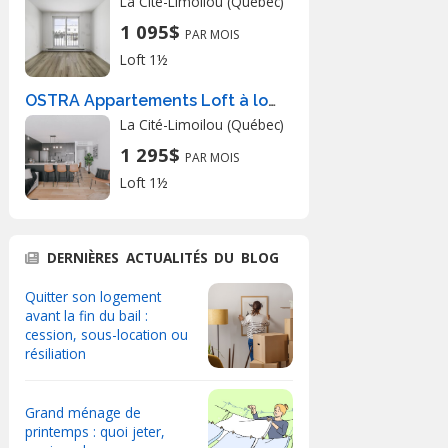
La Cité-Limoilou (Québec)
1 095$
PAR MOIS
Loft 1½
OSTRA Appartements Loft à louer Saint-Jean-Baptiste novembre 2026
La Cité-Limoilou (Québec)
1 295$
PAR MOIS
Loft 1½
DERNIÈRES ACTUALITÉS DU BLOG
Quitter son logement
avant la fin du bail :
cession, sous-location ou
résiliation
Grand ménage de
printemps : quoi jeter,