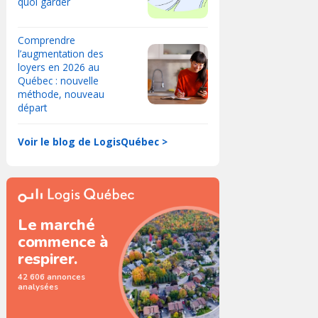
quoi garder
Comprendre
l’augmentation des
loyers en 2026 au
Québec : nouvelle
méthode, nouveau
départ
Voir le blog de LogisQuébec >
Le marché
commence à
respirer.
42 606 annonces
analysées