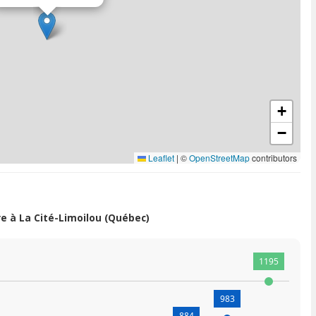
+
−
Leaflet
|
©
OpenStreetMap
contributors
 à La Cité-Limoilou (Québec)
1195
983
884