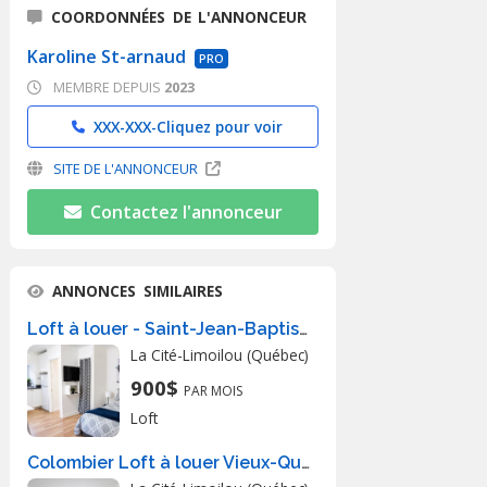
COORDONNÉES DE L'ANNONCEUR
Karoline St-arnaud
PRO
MEMBRE DEPUIS
2023
XXX-XXX-
Cliquez pour voir
SITE DE L'ANNONCEUR
Contactez l'annonceur
ANNONCES SIMILAIRES
Loft à louer - Saint-Jean-Baptiste 69-C
La Cité-Limoilou (Québec)
900$
PAR MOIS
Loft
Colombier Loft à louer Vieux-Québec juillet 2026