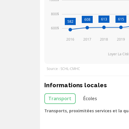
800$
613
615
608
582
600$
2016
2017
2018
2019
Loyer La Cit
Source : SCHL-CMHC
Informations locales
Transport
Écoles
Transports, proximitées services et la q