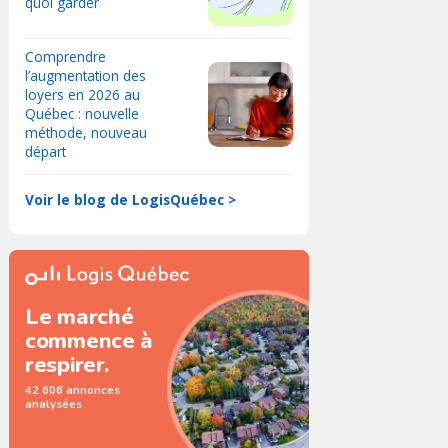
quoi garder
Comprendre
l’augmentation des
loyers en 2026 au
Québec : nouvelle
méthode, nouveau
départ
Voir le blog de LogisQuébec >
Le marché
commence à
respirer.
42 606 annonces
analysées