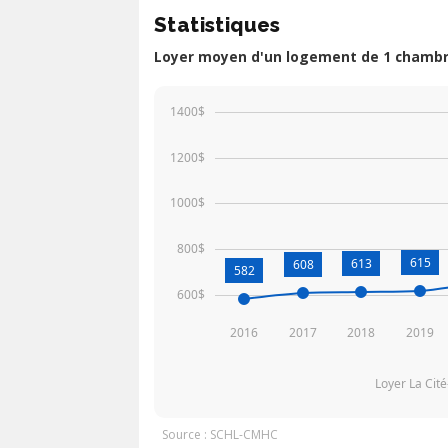
Statistiques
Loyer moyen d'un logement de 1 chambre
1400$
1200$
1000$
800$
615
613
608
582
600$
2016
2017
2018
2019
Loyer La Cit
Source : SCHL-CMHC