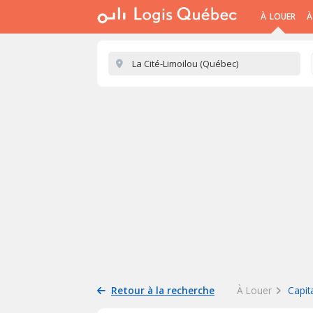
À LOUER
À
Retour à la recherche
À Louer
Capit