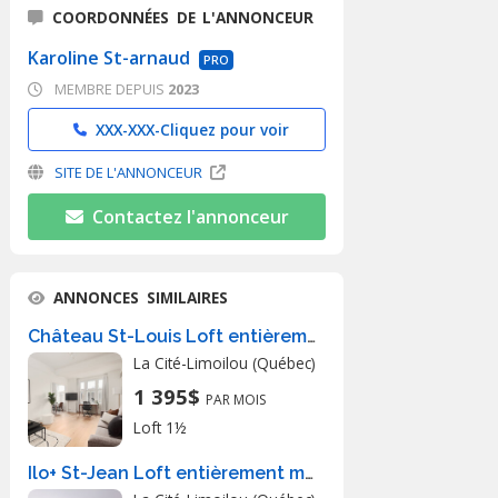
COORDONNÉES DE L'ANNONCEUR
Karoline St-arnaud
PRO
MEMBRE DEPUIS
2023
XXX-XXX-
Cliquez pour voir
SITE DE L'ANNONCEUR
Contactez l'annonceur
ANNONCES SIMILAIRES
Château St-Louis Loft entièrement meublé à louer Montcalm / Saint-Sacrement mai 2026
La Cité-Limoilou (Québec)
1 395$
PAR MOIS
Loft 1½
Ilo+ St-Jean Loft entièrement meublé à louer Saint-Jean-Baptiste mars 2027