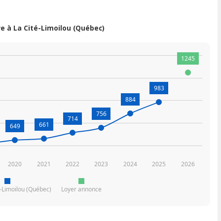
 à La Cité-Limoilou (Québec)
1245
983
884
756
714
661
649
2020
2021
2022
2023
2024
2025
2026
é-Limoilou (Québec)
Loyer annonce