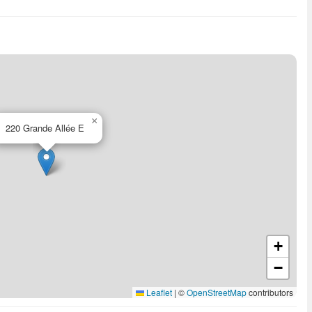
×
220 Grande Allée E
+
−
Leaflet
|
©
OpenStreetMap
contributors