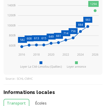
1294
1400$
1200$
983
884
1000$
756
714
800$
661
649
613
615
608
582
600$
2016
2018
2020
2022
2024
2026
Loyer La Cité-Limoilou (Québec)
Loyer annonce
Source : SCHL-CMHC
Informations locales
Transport
Écoles