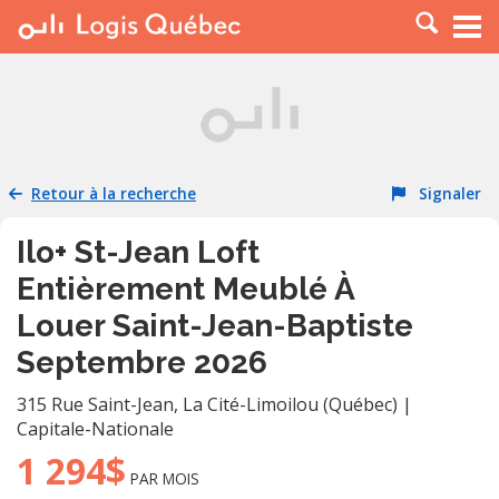
À LOUER
À VENDRE
PLACER UNE ANNONCE
SERVICE PRO
Retour à la recherche
Signaler
RESSOURCES
Ilo+ St-Jean Loft
Entièrement Meublé À
Louer Saint-Jean-Baptiste
Septembre 2026
315 Rue Saint-Jean
,
La Cité-Limoilou (Québec)
|
Capitale-Nationale
1 294$
PAR MOIS