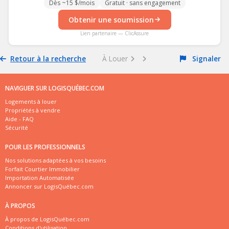
Dès ~15 $/mois
Gratuit · sans engagement
Obtenir une soumission
Lien partenaire — ClicAssure
Retour à la recherche
À Louer
Signaler
NAVIGUER SUR LOGISQUÉBEC.COM
Logements à louer
Propriétés à vendre
Aide - FAQ
Sécurité
POUR LES PROFESSIONNELS
Nos solutions adaptées à vos besoins
Forfait Courtier Immobilier
Importation Automatisée
Annoncer sur LogisQuébec.com
À PROPOS
À propos de LogisQuébec.com
Conditions d'utilisation