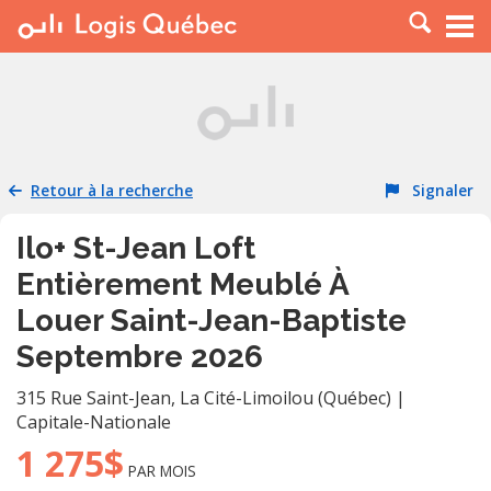
À LOUER
À VENDRE
PLACER UNE ANNONCE
SERVICE PRO
Retour à la recherche
Signaler
RESSOURCES
Ilo+ St-Jean Loft
Entièrement Meublé À
Louer Saint-Jean-Baptiste
Septembre 2026
315 Rue Saint-Jean
,
La Cité-Limoilou (Québec)
|
Capitale-Nationale
1 275$
PAR MOIS