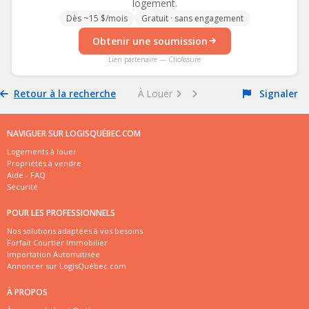
logement.
Dès ~15 $/mois
Gratuit · sans engagement
Obtenir une soumission
Lien partenaire — ClicAssure
Retour à la recherche
À Louer
Signaler
NAVIGUER SUR LOGISQUÉBEC.COM
Logements à louer
Propriétés à vendre
Aide - FAQ
Sécurité
POUR LES PROFESSIONNELS
Nos solutions adaptées à vos besoins
Forfait Courtier Immobilier
Importation Automatisée
Annoncer sur LogisQuébec.com
À PROPOS