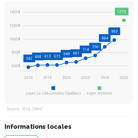
1275
1400$
1200$
983
884
1000$
756
714
800$
661
649
613
615
608
582
600$
2016
2018
2020
2022
2024
2026
Loyer La Cité-Limoilou (Québec)
Loyer annonce
Source : SCHL-CMHC
Informations locales