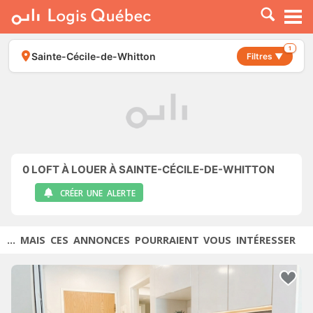
À LOUER
À VENDRE
1
Sainte-Cécile-de-Whitton
Filtres ▼
PLACER UNE ANNONCE
SERVICE PRO
RESSOURCES
0
LOFT À LOUER À SAINTE-CÉCILE-DE-WHITTON
CRÉER UNE ALERTE
... MAIS CES ANNONCES POURRAIENT VOUS INTÉRESSER