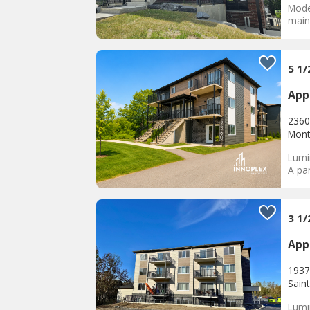
Mode
maint
5 1/
App
2360
Mont
Lumi
A par
3 1/
App
1937
Sain
Lumi