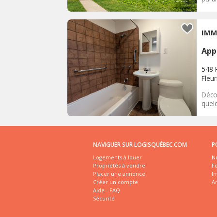
App
548 
Fleu
Déco
quelq
NAVIGUER SUR LOGISQUÉBEC.COM
P
Logements à louer
No
Propriétés à vendre
Fo
Placer une annonce
I
Créer un compte
A
Aide - FAQ
Sécurité