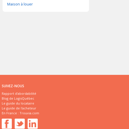
Maison à louer
SUIVEZ-NOUS
Rapport d'abordabilité
Blog de LogisQuébec
Le guide du locataire
Le guide de l'acheteur
En France :
Trouvia.com