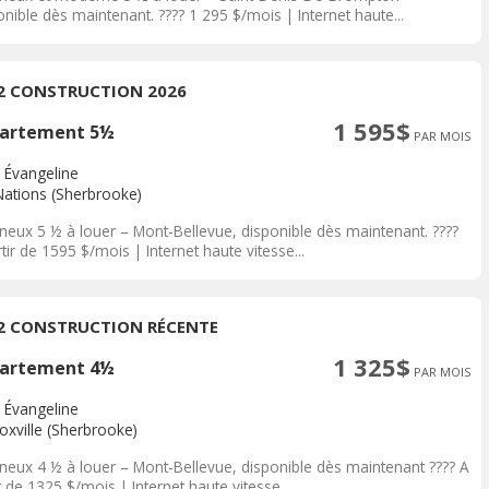
nible dès maintenant. ???? 1 295 $/mois | Internet haute...
/2 CONSTRUCTION 2026
1 595$
artement 5½
PAR MOIS
 Évangeline
Nations (Sherbrooke)
neux 5 ½ à louer – Mont-Bellevue, disponible dès maintenant. ????
tir de 1595 $/mois | Internet haute vitesse...
/2 CONSTRUCTION RÉCENTE
1 325$
artement 4½
PAR MOIS
 Évangeline
oxville (Sherbrooke)
neux 4 ½ à louer – Mont-Bellevue, disponible dès maintenant ???? A
r de 1325 $/mois | Internet haute vitesse...