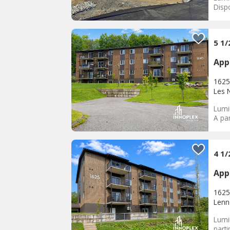
Dispo
5 1
App
1625
Les 
Lumi
A par
4 1
App
1625
Lenn
Lumi
parti