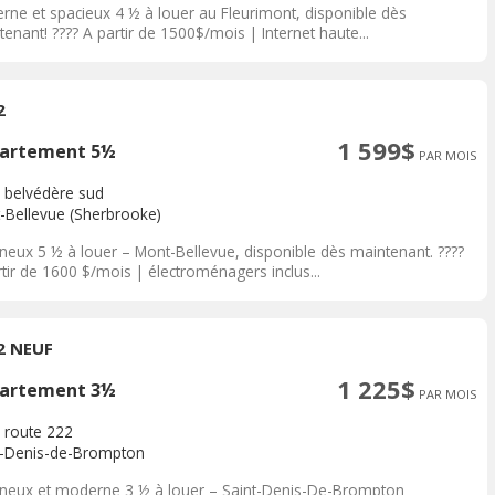
rne et spacieux 4 ½ à louer au Fleurimont, disponible dès
enant! ???? A partir de 1500$/mois | Internet haute...
2
1 599$
artement 5½
PAR MOIS
 belvédère sud
-Bellevue (Sherbrooke)
neux 5 ½ à louer – Mont-Bellevue, disponible dès maintenant. ????
tir de 1600 $/mois | électroménagers inclus...
2 NEUF
1 225$
artement 3½
PAR MOIS
 route 222
t-Denis-de-Brompton
neux et moderne 3 ½ à louer – Saint-Denis-De-Brompton