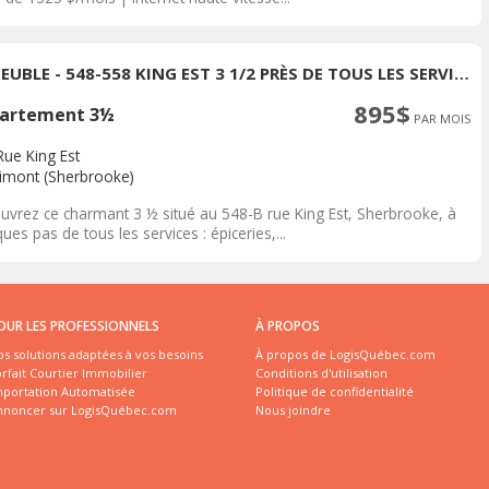
IMMEUBLE - 548-558 KING EST 3 1/2 PRÈS DE TOUS LES SERVICES
895$
artement 3½
PAR MOIS
Rue King Est
rimont (Sherbrooke)
uvrez ce charmant 3 ½ situé au 548-B rue King Est, Sherbrooke, à
ues pas de tous les services : épiceries,...
OUR LES PROFESSIONNELS
À PROPOS
s solutions adaptées à vos besoins
À propos de LogisQuébec.com
rfait Courtier Immobilier
Conditions d'utilisation
mportation Automatisée
Politique de confidentialité
nnoncer sur LogisQuébec.com
Nous joindre