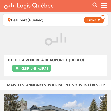
À LOUER
À VENDRE
1
Beauport (Québec)
Filtres ▼
PLACER UNE ANNONCE
SERVICE PRO
RESSOURCES
0
LOFT À VENDRE À BEAUPORT (QUÉBEC)
CRÉER UNE ALERTE
... MAIS CES ANNONCES POURRAIENT VOUS INTÉRESSER