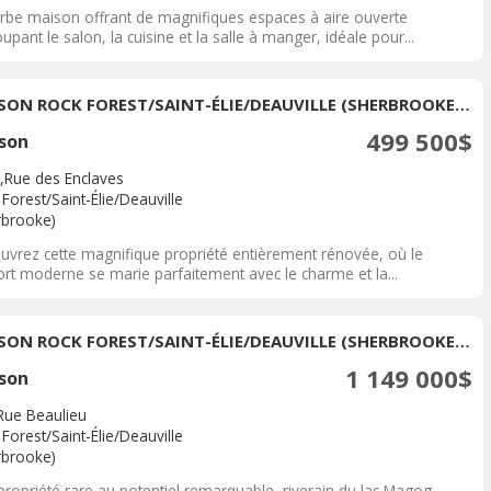
rbe maison offrant de magnifiques espaces à aire ouverte
upant le salon, la cuisine et la salle à manger, idéale pour...
MAISON ROCK FOREST/SAINT-ÉLIE/DEAUVILLE (SHERBROOKE) À VENDRE
499 500$
son
,Rue des Enclaves
Forest/Saint-Élie/Deauville
rbrooke)
uvrez cette magnifique propriété entièrement rénovée, où le
ort moderne se marie parfaitement avec le charme et la...
MAISON ROCK FOREST/SAINT-ÉLIE/DEAUVILLE (SHERBROOKE) À VENDRE
1 149 000$
son
Rue Beaulieu
Forest/Saint-Élie/Deauville
rbrooke)
ropriété rare au potentiel remarquable, riverain du lac Magog...