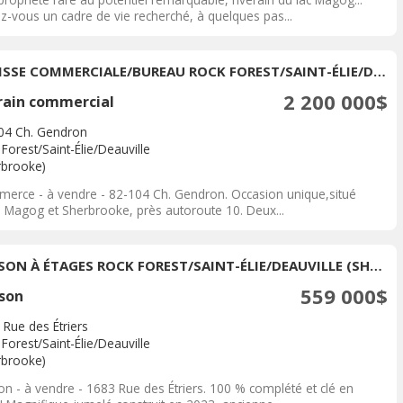
z-vous un cadre de vie recherché, à quelques pas...
BÂTISSE COMMERCIALE/BUREAU ROCK FOREST/SAINT-ÉLIE/DEAUVILLE (SHERBROOKE) À VENDRE
2 200 000$
rain commercial
04 Ch. Gendron
Forest/Saint-Élie/Deauville
rbrooke)
erce - à vendre - 82-104 Ch. Gendron. Occasion unique,situé
e Magog et Sherbrooke, près autoroute 10. Deux...
MAISON À ÉTAGES ROCK FOREST/SAINT-ÉLIE/DEAUVILLE (SHERBROOKE) À VENDRE
559 000$
son
 Rue des Étriers
Forest/Saint-Élie/Deauville
rbrooke)
on - à vendre - 1683 Rue des Étriers. 100 % complété et clé en