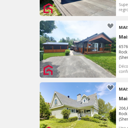
Supe
regro
Mai
6576
Rock 
(She
Déco
conf
Mai
206,
Rock 
(She
Une p