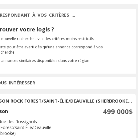
RESPONDANT À VOS CRITÈRES ...
ouver votre logis ?
 nouvelle recherche avec des critères moins restrictifs
erte pour être averti dès qu'une annonce correspond à vos
recherche
s annonces similaires disponibles dans votre région
OUS INTÉRESSER
MAISON ROCK FOREST/SAINT-ÉLIE/DEAUVILLE (SHERBROOKE) À VENDRE
499 000$
son
Rue des Rossignols
Forest/Saint-Élie/Deauville
rbrooke)