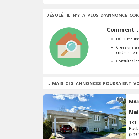
DÉSOLÉ, IL N'Y A PLUS D'ANNONCE COR
Comment tr
Effectuez une
Créez une al
critères de 
Consultez le
... MAIS CES ANNONCES POURRAIENT V
Mai
131,
Rock 
(She