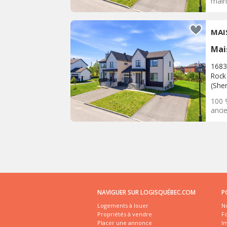
main!
Mai
1683
Rock 
(She
100 
anci
NAVIGUER SUR LOGISQUÉBEC.COM
P
Logements à louer
No
Propriétés à vendre
Fo
Placer une annonce
I