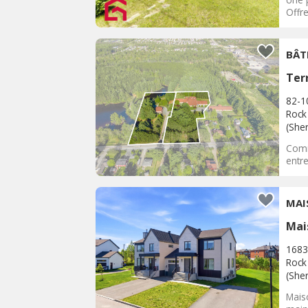
Offre
Ter
82-1
Rock 
(She
Comm
entr
Mai
1683
Rock 
(She
Mais