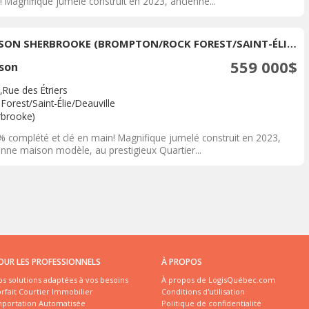
 Magnifique jumelé construit en 2023, ancienne...
MAISON SHERBROOKE (BROMPTON/ROCK FOREST/SAINT-ÉLIE/DEAUVILLE) � VENDRE
559 000$
son
,Rue des Étriers
Forest/Saint-Élie/Deauville
rbrooke)
% complété et clé en main! Magnifique jumelé construit en 2023,
enne maison modèle, au prestigieux Quartier...
OUR LES PROFESSIONNELS
À PROPOS
s solutions adaptées à vos besoins
À propos de LogisQuébec.com
rfait Courtier Immobilier
Conditions d'utilisation
mportation Automatisée
Politique de confidentialité