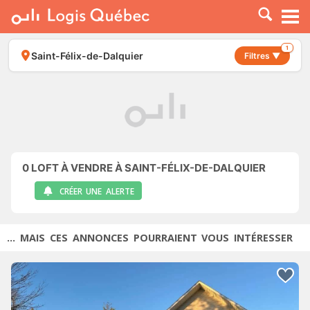
À LOUER
À VENDRE
1
Saint-Félix-de-Dalquier
Filtres ▼
PLACER UNE ANNONCE
SERVICE PRO
RESSOURCES
0
LOFT À VENDRE À SAINT-FÉLIX-DE-DALQUIER
CRÉER UNE ALERTE
... MAIS CES ANNONCES POURRAIENT VOUS INTÉRESSER