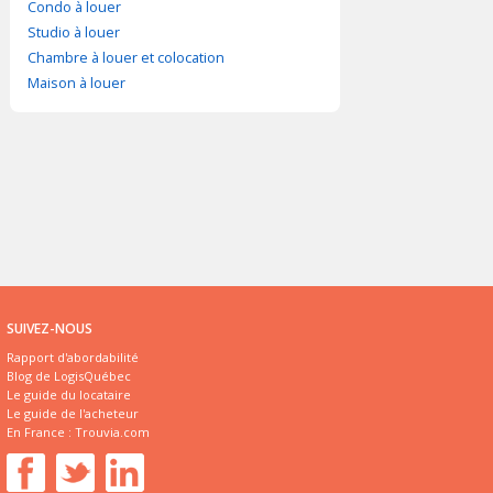
Condo à louer
Studio à louer
Chambre à louer et colocation
Maison à louer
SUIVEZ-NOUS
Rapport d'abordabilité
Blog de LogisQuébec
Le guide du locataire
Le guide de l'acheteur
En France :
Trouvia.com