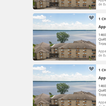
de Ba
1 CH
App
1460
Québ
Trois
Appar
de Ba
1 CH
App
1460
Québ
Trois
Appar