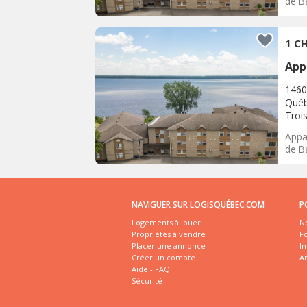
de Ba
1 CH
App
1460
Québ
Trois
Appar
de Ba
NAVIGUER SUR LOGISQUÉBEC.COM
P
Logements à louer
No
Propriétés à vendre
Fo
Placer une annonce
I
Créer un compte
A
Aide - FAQ
Sécurité