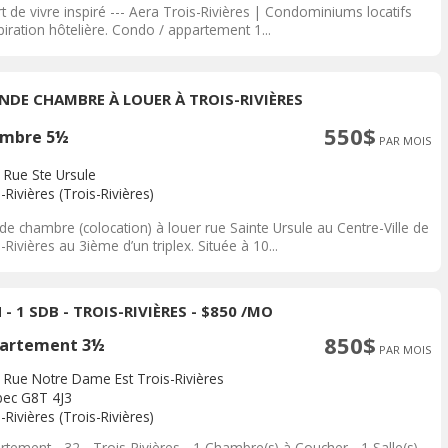
t de vivre inspiré --- Aera Trois-Rivières | Condominiums locatifs
piration hôtelière. Condo / appartement 1...
NDE CHAMBRE À LOUER À TROIS-RIVIÈRES
550$
mbre 5½
PAR MOIS
 Rue Ste Ursule
-Rivières (Trois-Rivières)
de chambre (colocation) à louer rue Sainte Ursule au Centre-Ville de
-Rivières au 3ième d’un triplex. Située à 10...
 - 1 SDB - TROIS-RIVIÈRES - $850 /MO
850$
artement 3½
PAR MOIS
 Rue Notre Dame Est Trois-Rivières
ec G8T 4J3
-Rivières (Trois-Rivières)
tement - 32 - Trois-Rivières - 1 Chambre(s) à Coucher - 1 Salle(s)