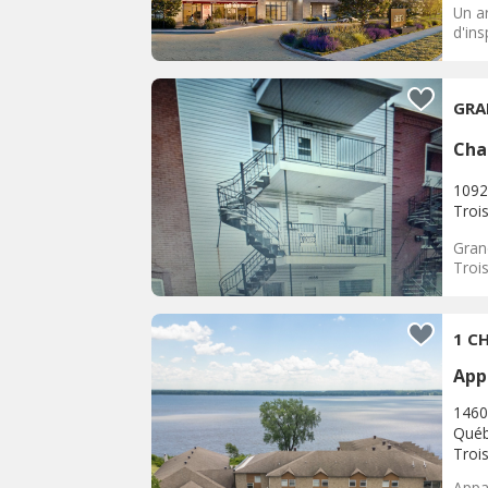
Un ar
d'ins
GRA
Cha
1092
Trois
Gran
Trois
1 CH
App
1460
Québ
Trois
Appar