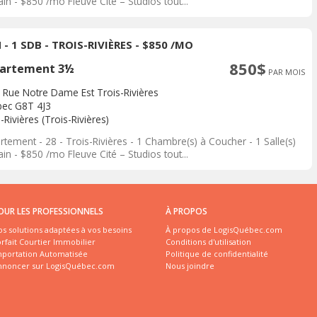
in - $850 /mo Fleuve Cité – Studios tout...
 - 1 SDB - TROIS-RIVIÈRES - $850 /MO
850$
artement 3½
PAR MOIS
 Rue Notre Dame Est Trois-Rivières
ec G8T 4J3
-Rivières (Trois-Rivières)
tement - 28 - Trois-Rivières - 1 Chambre(s) à Coucher - 1 Salle(s)
in - $850 /mo Fleuve Cité – Studios tout...
OUR LES PROFESSIONNELS
À PROPOS
s solutions adaptées à vos besoins
À propos de LogisQuébec.com
rfait Courtier Immobilier
Conditions d'utilisation
mportation Automatisée
Politique de confidentialité
nnoncer sur LogisQuébec.com
Nous joindre