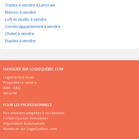
Triplex à vendre à Lanoraie
Maison à vendre
Loft et studio à vendre
Condo/appartement à vendre
Chalet à vendre
Duplex à vendre
NAVIGUER SUR LOGISQUÉBEC.COM
Logements à louer
Propriétés à vendre
Aide - FAQ
Sécurité
POUR LES PROFESSIONNELS
Nos solutions adaptées à vos besoins
Forfait Courtier Immobilier
Importation Automatisée
Annoncer sur LogisQuébec.com