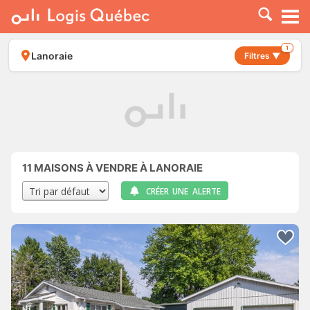
À LOUER
À VENDRE
1
Lanoraie
Filtres ▼
PLACER UNE ANNONCE
SERVICE PRO
RESSOURCES
11
MAISONS À VENDRE À LANORAIE
CRÉER UNE ALERTE